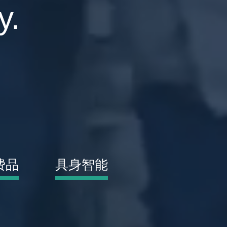
y.
。
费品
具身智能